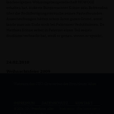
landeseigenen Wohnungsbaugesellschaft HOWOGE
erhalten hat, äußerte Bürgermeister Köhne sein Befremden
über die Rechtfertigungsversuche seines Parteifreundes.
Ausschreibungen hätten schon ihren guten Grund, sonst
lande man am Ende noch bei Palermoer Verhältnissen. Da
Matthias Köhne selbst in Palermo einen Teil seines
Studiums verbracht hat, weiß er genau, wovon er spricht.
24.02.2010
Weihnachtsfeier 2009
Webseite des CDU-Ortsverbandes Prenzlauer Allee
IMPRESSUM
DATENSCHUTZ
KONTAKT
@2026 CDU Prenzlauer Allee
Realisation: Sharkness Media