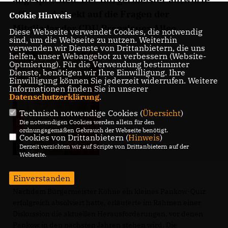
offen und direkt auf die Fragen der
Cookie Hinweis
Mitglieder der CDU Prenzlauer Allee.
Diese Webseite verwendet Cookies, die notwendig
sind, um die Webseite zu nutzen. Weiterhin
verwenden wir Dienste von Drittanbietern, die uns
helfen, unser Webangebot zu verbessern (Website-
Optmierung). Für die Verwendung bestimmter
Dienste, benötigen wir Ihre Einwilligung. Ihre
Einwilligung können Sie jederzeit widerrufen. Weitere
Informationen finden Sie in unserer
Datenschutzerklärung
.
Technisch notwendige Cookies (
Übersicht
)
Die notwendigen Cookies werden allein für den
ordnungsgemäßen Gebrauch der Webseite benötigt.
Cookies von Drittanbietern (
Hinweis
)
Derzeit verzichten wir auf Scripte von Drittanbietern auf der
Webseite.
Einverstanden
Nachdem Bürgermeister Köhne ein kleines Pankow-Quiz
erfolgreich absolviert hatte, erläuterte im Rahmen einer
Diskussion die aktuellen Herausforderungen, vor denen
Pankow in den nächsten Jahren stehen wird. Die