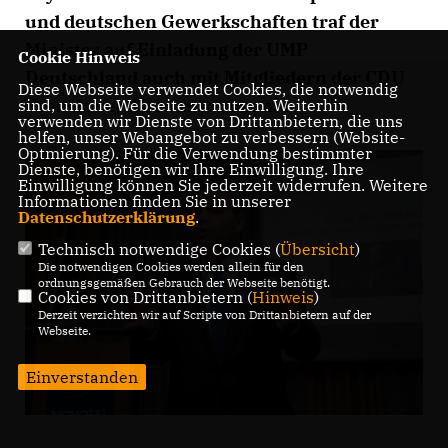
und deutschen Gewerkschaften traf der
Minister auf Einladung der UMP
Cookie Hinweis
Deutschland auch mit Mitgliedern der CDU
Diese Webseite verwendet Cookies, die notwendig
Prenzlauer Allee zusammen.
sind, um die Webseite zu nutzen. Weiterhin
verwenden wir Dienste von Drittanbietern, die uns
helfen, unser Webangebot zu verbessern (Website-
Optmierung). Für die Verwendung bestimmter
Dienste, benötigen wir Ihre Einwilligung. Ihre
Einwilligung können Sie jederzeit widerrufen. Weitere
Informationen finden Sie in unserer
Datenschutzerklärung
.
Technisch notwendige Cookies (
Übersicht
)
Die notwendigen Cookies werden allein für den
ordnungsgemäßen Gebrauch der Webseite benötigt.
Cookies von Drittanbietern (
Hinweis
)
Derzeit verzichten wir auf Scripte von Drittanbietern auf der
Webseite.
Einverstanden